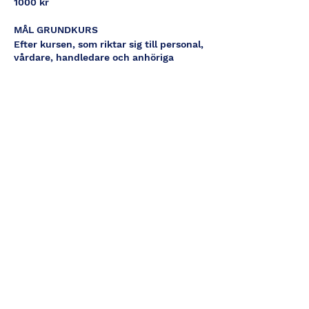
1000 kr
MÅL GRUNDKURS
Efter kursen, som riktar sig till personal,
vårdare, handledare och anhöriga
kommer du att
Förstå kopplingen mellan trauma
och missbruk
Förstå stress, trauma och
anknytningsproblematik
Kunna hantera dessa reaktioner
praktiskt
Kunna lära ut hantering av dessa
reaktioner praktiskt
Kunna implementera enkla rutiner
i vardag och arbete
MÅL FORTSÄTTNING & CERTIFIERING
När du bygger på med del 2 som också
är 2 dagar får du fördjupning,
handledning och möjlighet till
certifiering.
Extra handledning: 800kr/timma