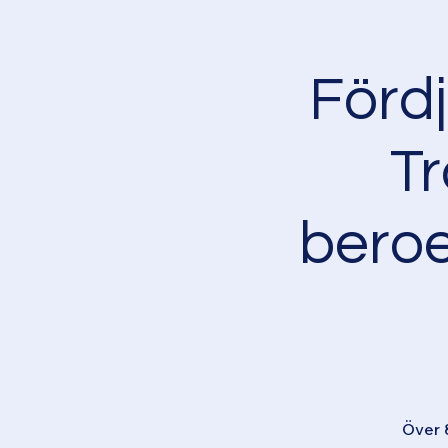
Fördj
T
bero
Över 