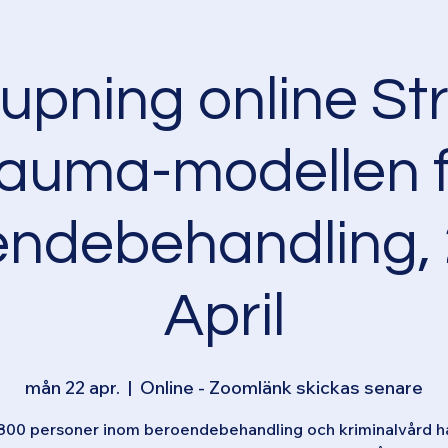
upning online St
rauma-modellen f
endebehandling, 
April
mån 22 apr.
  |  
Online - Zoomlänk skickas senare
800 personer inom beroendebehandling och kriminalvård ha