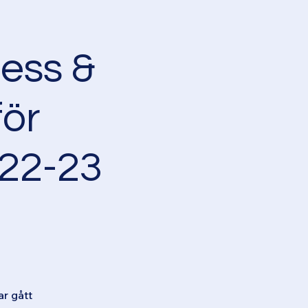
ress &
ör
22-23
r gått