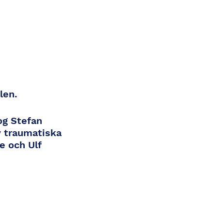
len.
og Stefan
v traumatiska
e och Ulf