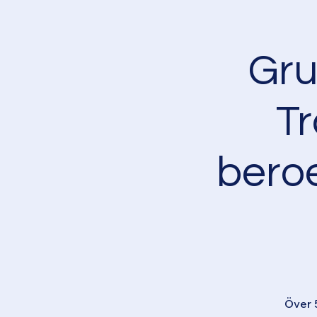
Gru
T
bero
Över 