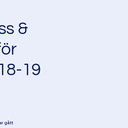
ss &
ör
18-19
r gått