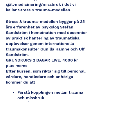
självmedicinering/missbruk i det vi
kallar Stress & trauma-modellen.
Stress & trauma-modellen bygger på 35
års erfarenhet av psykolog Stefan
Sandström i kombination med decennier
av praktisk hantering av traumatiska
upplevelser genom internationella
traumakonsulter Gunilla Hamne och Ulf
Sandström.
GRUNDKURS 2 DAGAR LIVE, 4000 kr
plus moms
Efter kursen, som riktar sig till personal,
vårdare, handledare och anhöriga
kommer du att
Förstå kopplingen mellan trauma
och missbruk
Förstå stress, trauma och
anknytningsproblematik
Kunna hantera dessa reaktioner
praktiskt
Kunna lära ut hantering av dessa