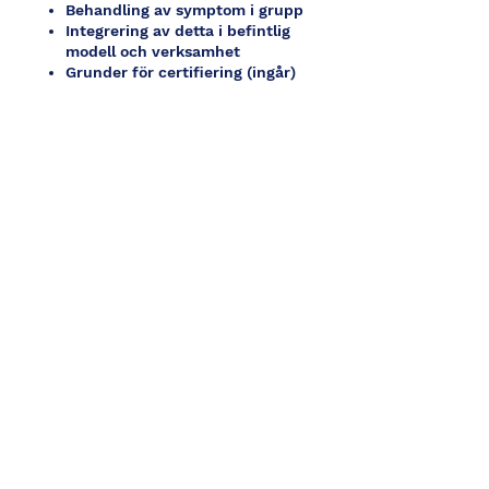
Behandling av symptom i grupp
Integrering av detta i befintlig
modell och verksamhet
Grunder för certifiering (ingår)
Pris per del 4000 kr plus moms
Extra handledning: 800kr/timma
Utbildningsmaterial (app, kompendier,
ljudfiler) ingår
OBS NÄR DU ANMÄLER DIG FÅR DU ETT
BEKRÄFTELSEMAIL NÄR
BESTÄLLNINGEN GÅR IGENOM. OM INTE
HÖR AV DIG OMGÅENDE TILL OSS:
stefan@spfab.se
Tickets/Biljetter
Försäljning avslutad